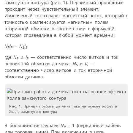
замкнутого контура (рис. 1). Первичный проводник
проходит через чувствительный элемент.
Измеряемый ток создает магнитный поток, который с
точностью компенсируется магнитным полем
вторичной обмотки в соответствии с формулой,
которая справедлива в любой момент времени:
N
I
=
N
I
P
P
S
S
где
N
и
I
— соответственно число витков и ток
P
P
первичной обмотки датчика;
N
и
I
—
S
S
соответственно число витков и ток вторичной
обмотки датчика.
Рис. 1.
Принцип работы датчика тока на основе эффекта
Холла замкнутого контура
В большинстве случаев
N
=
1 (первичный кабель
P
или токовая шина). При включении в цепь