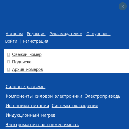
×
×
Авторам
Редакция
Рекламодателям
О журнале
Войти
|
Регистрация
Свежий номер
Подписка
Архив номеров
Skip to content
Силовые разъемы
Компоненты силовой электроники
Электроприводы
Источники питания
Системы охлаждения
Индукционный нагрев
Электромагнитная совместимость