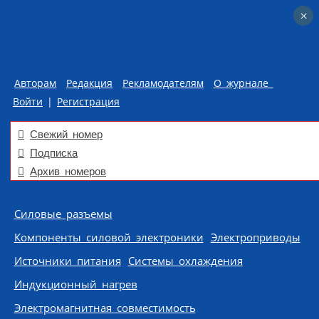
×
×
Авторам
Редакция
Рекламодателям
О журнале
Войти
|
Регистрация
Свежий номер
Подписка
Архив номеров
Skip to content
Силовые разъемы
Компоненты силовой электроники
Электроприводы
Источники питания
Системы охлаждения
Индукционный нагрев
Электромагнитная совместимость