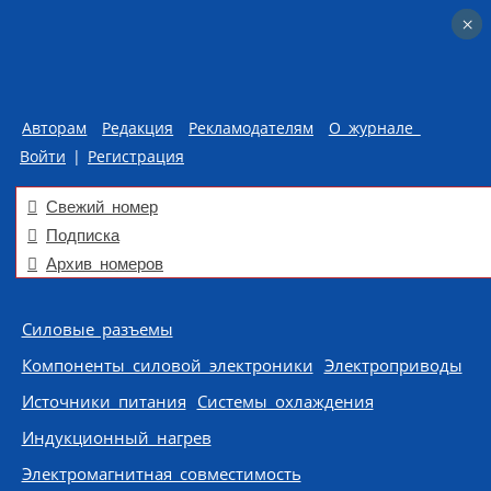
×
×
Авторам
Редакция
Рекламодателям
О журнале
Войти
|
Регистрация
Свежий номер
Подписка
Архив номеров
Skip to content
Силовые разъемы
Компоненты силовой электроники
Электроприводы
Источники питания
Системы охлаждения
Индукционный нагрев
Электромагнитная совместимость