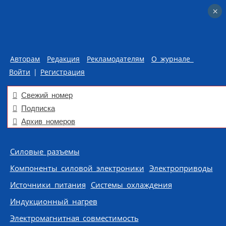
×
×
Авторам
Редакция
Рекламодателям
О журнале
Войти
|
Регистрация
Свежий номер
Подписка
Архив номеров
Skip to content
Силовые разъемы
Компоненты силовой электроники
Электроприводы
Источники питания
Системы охлаждения
Индукционный нагрев
Электромагнитная совместимость