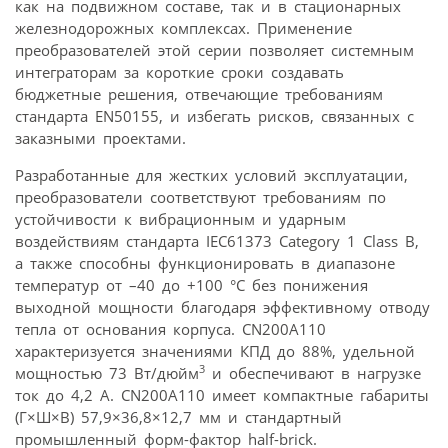
как на подвижном составе, так и в стационарных
железнодорожных комплексах. Применение
преобразователей этой серии позволяет системным
интеграторам за короткие сроки создавать
бюджетные решения, отвечающие требованиям
стандарта EN50155, и избегать рисков, связанных с
заказными проектами.
Разработанные для жестких условий эксплуатации,
преобразователи соответствуют требованиям по
устойчивости к вибрационным и ударным
воздействиям стандарта IEC61373 Category 1 Class B,
а также способны функционировать в диапазоне
температур от –40 до +100 °С без понижения
выходной мощности благодаря эффективному отводу
тепла от основания корпуса. CN200A110
характеризуется значениями КПД до 88%, удельной
3
мощностью 73 Вт/дюйм
и обеспечивают в нагрузке
ток до 4,2 A. CN200A110 имеет компактные габариты
(Г×Ш×В) 57,9×36,8×12,7 мм и стандартный
промышленный форм-фактор half-brick.