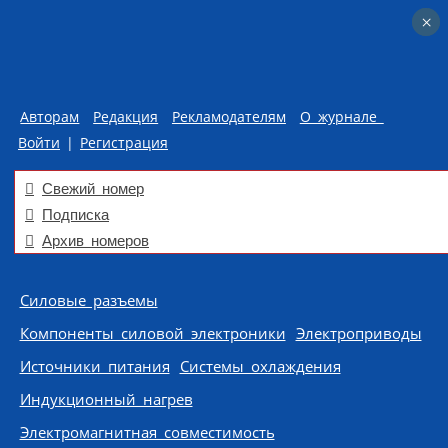
×
×
Авторам
Редакция
Рекламодателям
О журнале
Войти
|
Регистрация
Свежий номер
Подписка
Архив номеров
Skip to content
Силовые разъемы
Компоненты силовой электроники
Электроприводы
Источники питания
Системы охлаждения
Индукционный нагрев
Электромагнитная совместимость