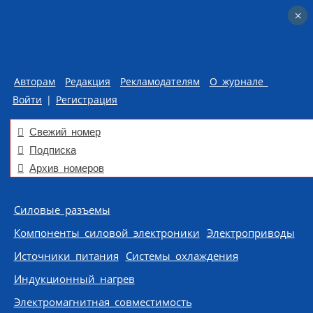
×
×
Авторам
Редакция
Рекламодателям
О журнале
Войти
|
Регистрация
Свежий номер
Подписка
Архив номеров
Skip to content
Силовые разъемы
Компоненты силовой электроники
Электроприводы
Источники питания
Системы охлаждения
Индукционный нагрев
Электромагнитная совместимость