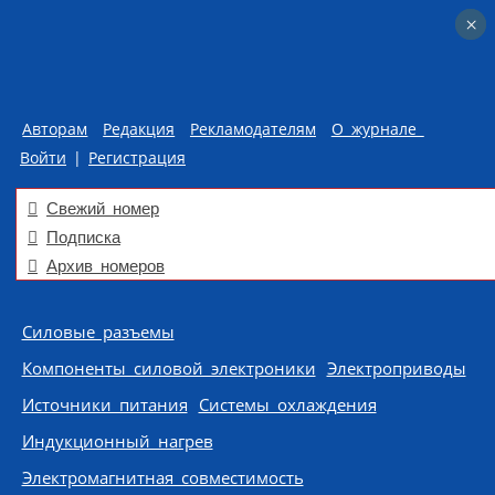
×
×
Авторам
Редакция
Рекламодателям
О журнале
Войти
|
Регистрация
Свежий номер
Подписка
Архив номеров
Skip to content
Силовые разъемы
Компоненты силовой электроники
Электроприводы
Источники питания
Системы охлаждения
Индукционный нагрев
Электромагнитная совместимость