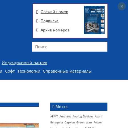
×
×
Свежий номер
Подписка
Архив номеров
Поиск
Индукционный нагрев
ии
Софт
Технологии
Справочные материалы
Метки
AEMT
Amantys
Analog Devices
Asahi
Bergquist
CapXon
Green Watt Power