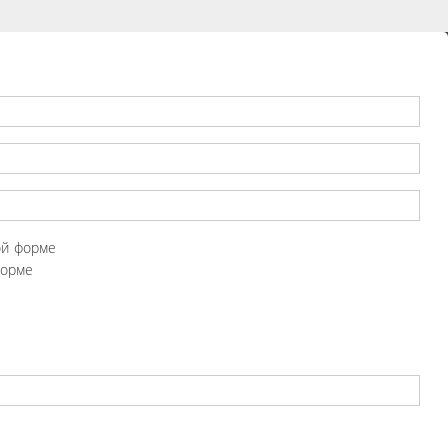
ой форме
форме