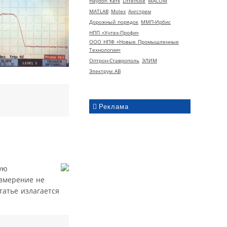
Haydon Kerk
Littelfuse
MACOM
MATLAB
Molex
Ангстрем
Дорожный порядок
ММП-Ирбис
НПП «Учтех-Профи»
ООО НПФ «Новые Промышленные
Технологии»
Оптрон-Ставрополь
ЭЛИМ
Электрум АВ
Реклама
ую
измерение не
татье излагается