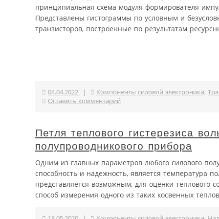
принципиальная схема модуля формирователя импул
Представлены гистограммы по условным и безусловн
транзисторов, построенные по результатам ресурсн
04.04.2022
|
Компоненты силовой электроники
,
Тра
Оставить комментарий
Петля теплового гистерезиса вол
полупроводникового прибора
Одним из главных параметров любого силового пол
способность и надежность, является температура п
представляется возможным, для оценки теплового с
способ измерения одного из таких косвенных теплов.
18.05.2020
|
Компоненты силовой электроники
,
На