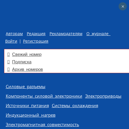
×
×
Авторам
Редакция
Рекламодателям
О журнале
Войти
|
Регистрация
Свежий номер
Подписка
Архив номеров
Skip to content
Силовые разъемы
Компоненты силовой электроники
Электроприводы
Источники питания
Системы охлаждения
Индукционный нагрев
Электромагнитная совместимость