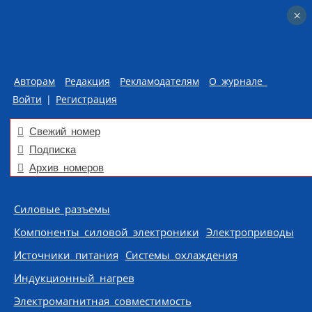
×
×
Авторам
Редакция
Рекламодателям
О журнале
Войти
|
Регистрация
Свежий номер
Подписка
Архив номеров
Skip to content
Силовые разъемы
Компоненты силовой электроники
Электроприводы
Источники питания
Системы охлаждения
Индукционный нагрев
Электромагнитная совместимость