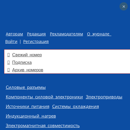
×
×
Авторам
Редакция
Рекламодателям
О журнале
Войти
|
Регистрация
Свежий номер
Подписка
Архив номеров
Skip to content
Силовые разъемы
Компоненты силовой электроники
Электроприводы
Источники питания
Системы охлаждения
Индукционный нагрев
Электромагнитная совместимость