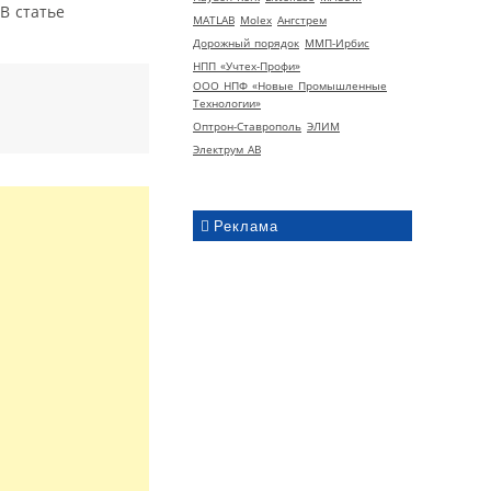
 В статье
MATLAB
Molex
Ангстрем
Дорожный порядок
ММП-Ирбис
НПП «Учтех-Профи»
ООО НПФ «Новые Промышленные
Технологии»
Оптрон-Ставрополь
ЭЛИМ
Электрум АВ
Реклама