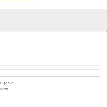
ой форме
форме