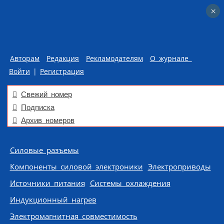
×
×
Авторам
Редакция
Рекламодателям
О журнале
Войти
|
Регистрация
Свежий номер
Подписка
Архив номеров
Skip to content
Силовые разъемы
Компоненты силовой электроники
Электроприводы
Источники питания
Системы охлаждения
Индукционный нагрев
Электромагнитная совместимость