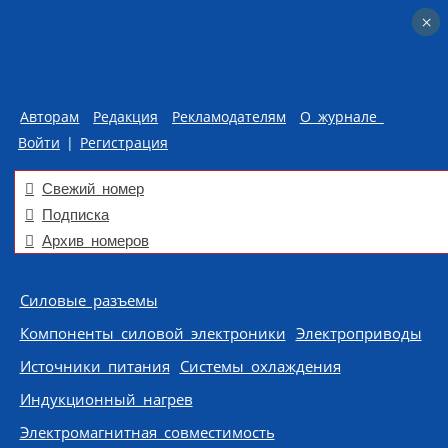
×
×
Авторам
Редакция
Рекламодателям
О журнале
Войти
|
Регистрация
Свежий номер
Подписка
Архив номеров
Skip to content
Силовые разъемы
Компоненты силовой электроники
Электроприводы
Источники питания
Системы охлаждения
Индукционный нагрев
Электромагнитная совместимость