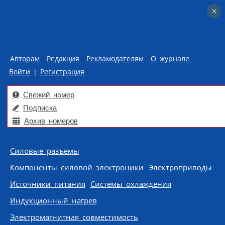
×
×
Авторам
Редакция
Рекламодателям
О журнале
Войти
|
Регистрация
Свежий номер
Подписка
Архив номеров
Skip to content
Силовые разъемы
Компоненты силовой электроники
Электроприводы
Источники питания
Системы охлаждения
Индукционный нагрев
Электромагнитная совместимость