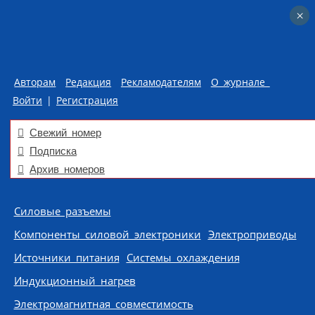
×
×
Авторам
Редакция
Рекламодателям
О журнале
Войти
|
Регистрация
Свежий номер
Подписка
Архив номеров
Skip to content
Силовые разъемы
Компоненты силовой электроники
Электроприводы
Источники питания
Системы охлаждения
Индукционный нагрев
Электромагнитная совместимость