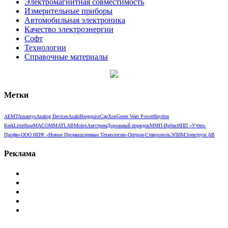
Электромагнитная совместимость
Измерительные приборы
Автомобильная электроника
Качество электроэнергии
Софт
Технологии
Справочные материалы
Метки
AEMT
Amantys
Analog Devices
Asahi
Bergquist
CapXon
Green Watt Power
Haydon
Kerk
Littelfuse
MACOM
MATLAB
Molex
Ангстрем
Дорожный порядок
ММП-Ирбис
НПП «Учтех-
Профи»
ООО НПФ «Новые Промышленные Технологии»
Оптрон-Ставрополь
ЭЛИМ
Электрум АВ
Реклама