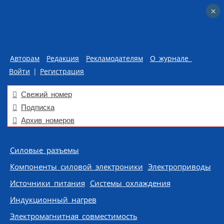
×
×
Авторам
Редакция
Рекламодателям
О журнале
Войти
|
Регистрация
Свежий номер
Подписка
Архив номеров
Skip to content
Силовые разъемы
Компоненты силовой электроники
Электроприводы
Источники питания
Системы охлаждения
Индукционный нагрев
Электромагнитная совместимость