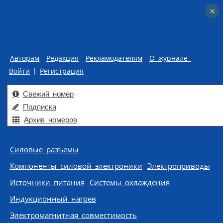
×
×
Авторам
Редакция
Рекламодателям
О журнале
Войти
|
Регистрация
Свежий номер
Подписка
Архив номеров
Skip to content
Силовые разъемы
Компоненты силовой электроники
Электроприводы
Источники питания
Системы охлаждения
Индукционный нагрев
Электромагнитная совместимость