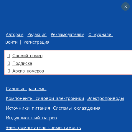
×
×
Авторам
Редакция
Рекламодателям
О журнале
Войти
|
Регистрация
Свежий номер
Подписка
Архив номеров
Skip to content
Силовые разъемы
Компоненты силовой электроники
Электроприводы
Источники питания
Системы охлаждения
Индукционный нагрев
Электромагнитная совместимость