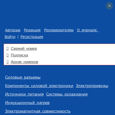
×
×
Авторам
Редакция
Рекламодателям
О журнале
Войти
|
Регистрация
Свежий номер
Подписка
Архив номеров
Skip to content
Силовые разъемы
Компоненты силовой электроники
Электроприводы
Источники питания
Системы охлаждения
Индукционный нагрев
Электромагнитная совместимость