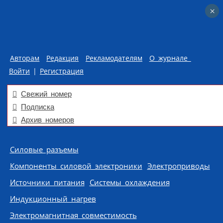
×
×
Авторам
Редакция
Рекламодателям
О журнале
Войти
|
Регистрация
Свежий номер
Подписка
Архив номеров
Skip to content
Силовые разъемы
Компоненты силовой электроники
Электроприводы
Источники питания
Системы охлаждения
Индукционный нагрев
Электромагнитная совместимость