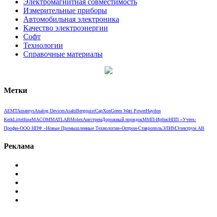
Электромагнитная совместимость
Измерительные приборы
Автомобильная электроника
Качество электроэнергии
Софт
Технологии
Справочные материалы
Метки
AEMT
Amantys
Analog Devices
Asahi
Bergquist
CapXon
Green Watt Power
Haydon
Kerk
Littelfuse
MACOM
MATLAB
Molex
Ангстрем
Дорожный порядок
ММП-Ирбис
НПП «Учтех-
Профи»
ООО НПФ «Новые Промышленные Технологии»
Оптрон-Ставрополь
ЭЛИМ
Электрум АВ
Реклама