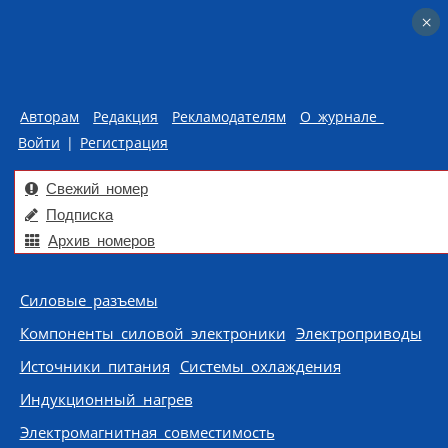
×
×
Авторам
Редакция
Рекламодателям
О журнале
Войти
|
Регистрация
Свежий номер
Подписка
Архив номеров
Skip to content
Силовые разъемы
Компоненты силовой электроники
Электроприводы
Источники питания
Системы охлаждения
Индукционный нагрев
Электромагнитная совместимость