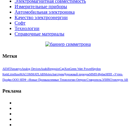
Электромагнитная совместимость
Измерительные приборы
Автомобильная электроника
Качество электроэнергии
Софт
Технологии
Справочные материалы
Метки
AEMT
Amantys
Analog Devices
Asahi
Bergquist
CapXon
Green Watt Power
Haydon
Kerk
Littelfuse
MACOM
MATLAB
Molex
Ангстрем
Дорожный порядок
ММП-Ирбис
НПП «Учтех-
Профи»
ООО НПФ «Новые Промышленные Технологии»
Оптрон-Ставрополь
ЭЛИМ
Электрум АВ
Реклама