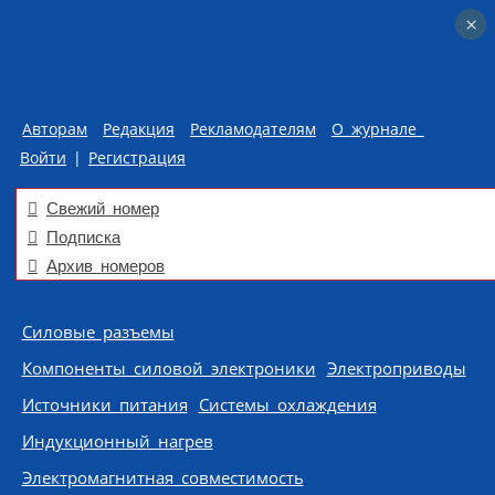
×
×
Авторам
Редакция
Рекламодателям
О журнале
Войти
|
Регистрация
Свежий номер
Подписка
Архив номеров
Skip to content
Силовые разъемы
Компоненты силовой электроники
Электроприводы
Источники питания
Системы охлаждения
Индукционный нагрев
Электромагнитная совместимость