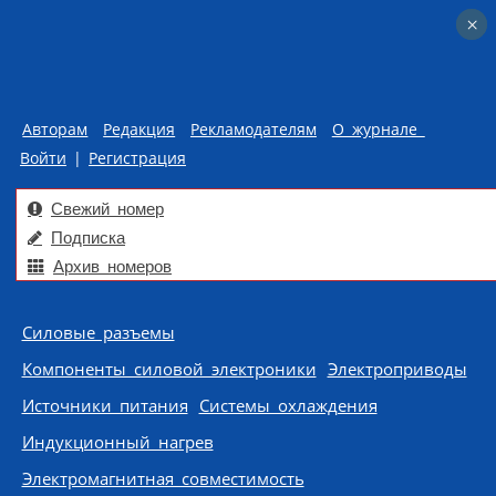
×
×
Авторам
Редакция
Рекламодателям
О журнале
Войти
|
Регистрация
Свежий номер
Подписка
Архив номеров
Skip to content
Силовые разъемы
Компоненты силовой электроники
Электроприводы
Источники питания
Системы охлаждения
Индукционный нагрев
Электромагнитная совместимость