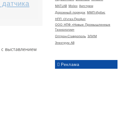
 датчика
MATLAB
Molex
Ангстрем
Дорожный порядок
ММП-Ирбис
НПП «Учтех-Профи»
ООО НПФ «Новые Промышленные
Технологии»
Оптрон-Ставрополь
ЭЛИМ
Электрум АВ
 с выставлением
Реклама