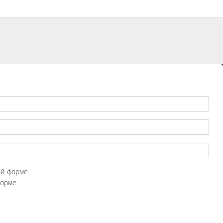
ой форме
форме