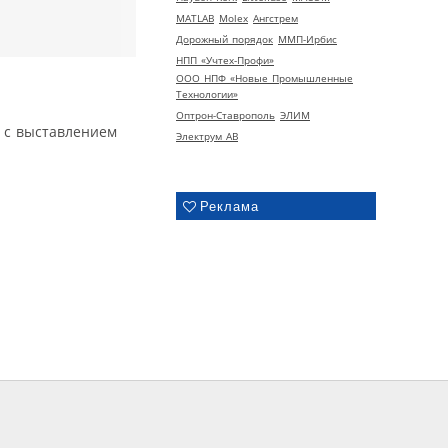
MATLAB
Molex
Ангстрем
Дорожный порядок
ММП-Ирбис
НПП «Учтех-Профи»
ООО НПФ «Новые Промышленные
Технологии»
Оптрон-Ставрополь
ЭЛИМ
 с выставлением
Электрум АВ
Реклама