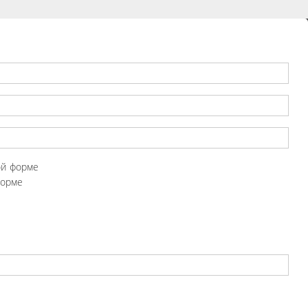
ой форме
форме