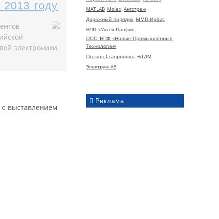
 2013 году
MATLAB
Molex
Ангстрем
Дорожный порядок
ММП-Ирбис
нентов
НПП «Учтех-Профи»
сийской
ООО НПФ «Новые Промышленные
Технологии»
вой электроники.
Оптрон-Ставрополь
ЭЛИМ
Электрум АВ
Реклама
 с выставлением