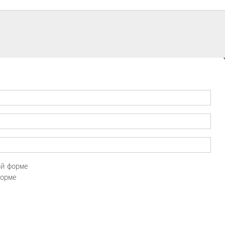
ой форме
форме