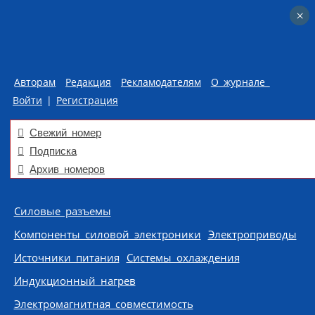
×
×
Авторам
Редакция
Рекламодателям
О журнале
Войти
|
Регистрация
Свежий номер
Подписка
Архив номеров
Skip to content
Силовые разъемы
Компоненты силовой электроники
Электроприводы
Источники питания
Системы охлаждения
Индукционный нагрев
Электромагнитная совместимость