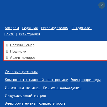
×
×
Авторам
Редакция
Рекламодателям
О журнале
Войти
|
Регистрация
Свежий номер
Подписка
Архив номеров
Skip to content
Силовые разъемы
Компоненты силовой электроники
Электроприводы
Источники питания
Системы охлаждения
Индукционный нагрев
Электромагнитная совместимость