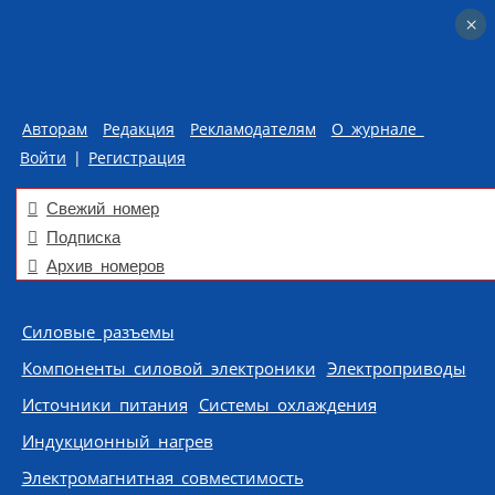
×
×
Авторам
Редакция
Рекламодателям
О журнале
Войти
|
Регистрация
Свежий номер
Подписка
Архив номеров
Skip to content
Силовые разъемы
Компоненты силовой электроники
Электроприводы
Источники питания
Системы охлаждения
Индукционный нагрев
Электромагнитная совместимость