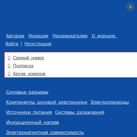
×
×
Авторам
Редакция
Рекламодателям
О журнале
Войти
|
Регистрация
Свежий номер
Подписка
Архив номеров
Skip to content
Силовые разъемы
Компоненты силовой электроники
Электроприводы
Источники питания
Системы охлаждения
Индукционный нагрев
Электромагнитная совместимость