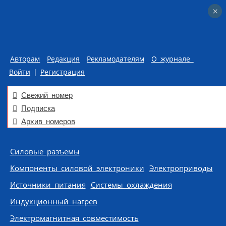
×
×
Авторам
Редакция
Рекламодателям
О журнале
Войти
|
Регистрация
Свежий номер
Подписка
Архив номеров
Skip to content
Силовые разъемы
Компоненты силовой электроники
Электроприводы
Источники питания
Системы охлаждения
Индукционный нагрев
Электромагнитная совместимость