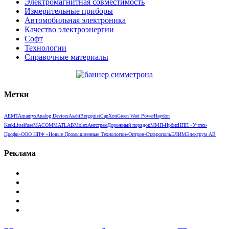
Электромагнитная совместимость
Измерительные приборы
Автомобильная электроника
Качество электроэнергии
Софт
Технологии
Справочные материалы
Метки
AEMT
Amantys
Analog Devices
Asahi
Bergquist
CapXon
Green Watt Power
Haydon
Kerk
Littelfuse
MACOM
MATLAB
Molex
Ангстрем
Дорожный порядок
ММП-Ирбис
НПП «Учтех-
Профи»
ООО НПФ «Новые Промышленные Технологии»
Оптрон-Ставрополь
ЭЛИМ
Электрум АВ
Реклама