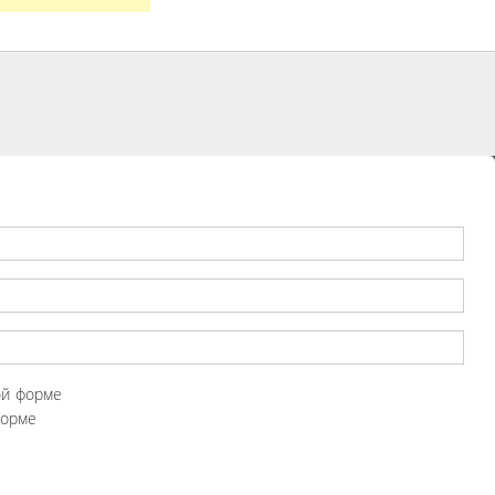
ой форме
форме