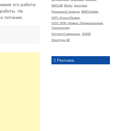
имами его работы
MATLAB
Molex
Ангстрем
работы. На
Дорожный порядок
ММП-Ирбис
а питания.
НПП «Учтех-Профи»
ООО НПФ «Новые Промышленные
Технологии»
Оптрон-Ставрополь
ЭЛИМ
Электрум АВ
Реклама