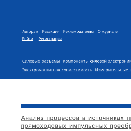
Авторам
Редакция
Рекламодателям
О журнале
Войти
|
Регистрация
Skip to content
Силовые разъемы
Компоненты силовой электрони
Электромагнитная совместимость
Измерительные 
Анализ процессов в источниках п
прямоходовых импульсных преоб