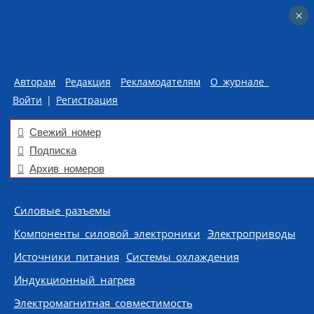
×
×
Авторам
Редакция
Рекламодателям
О журнале
Войти
|
Регистрация
Свежий номер
Подписка
Архив номеров
Skip to content
Силовые разъемы
Компоненты силовой электроники
Электроприводы
Источники питания
Системы охлаждения
Индукционный нагрев
Электромагнитная совместимость