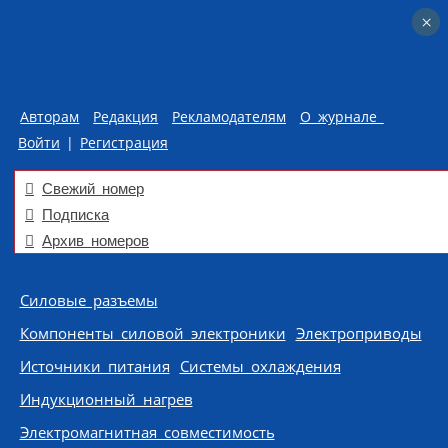
×
×
Авторам
Редакция
Рекламодателям
О журнале
Войти
|
Регистрация
Свежий номер
Подписка
Архив номеров
Skip to content
Силовые разъемы
Компоненты силовой электроники
Электроприводы
Источники питания
Системы охлаждения
Индукционный нагрев
Электромагнитная совместимость