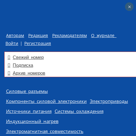
×
×
Авторам
Редакция
Рекламодателям
О журнале
Войти
|
Регистрация
Свежий номер
Подписка
Архив номеров
Skip to content
Силовые разъемы
Компоненты силовой электроники
Электроприводы
Источники питания
Системы охлаждения
Индукционный нагрев
Электромагнитная совместимость