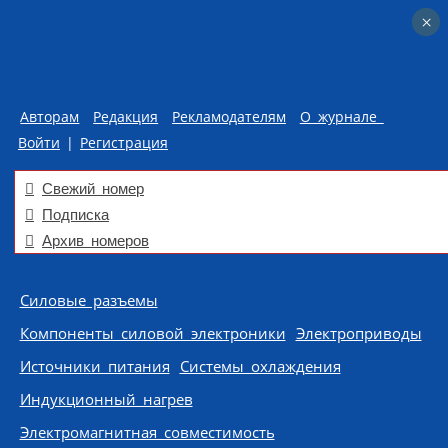
×
×
Авторам
Редакция
Рекламодателям
О журнале
Войти
|
Регистрация
Свежий номер
Подписка
Архив номеров
Skip to content
Силовые разъемы
Компоненты силовой электроники
Электроприводы
Источники питания
Системы охлаждения
Индукционный нагрев
Электромагнитная совместимость