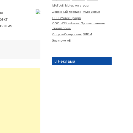
MATLAB
Molex
Ангстрем
Дорожный порядок
ММП-Ирбис
ля
НПП «Учтех-Профи»
оект
ООО НПФ «Новые Промышленные
ования
Технологии»
Оптрон-Ставрополь
ЭЛИМ
Электрум АВ
Реклама