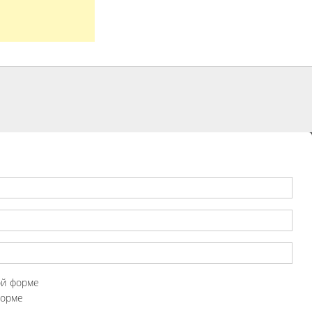
ой форме
форме