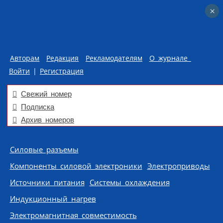
×
×
Авторам
Редакция
Рекламодателям
О журнале
Войти
|
Регистрация
Свежий номер
Подписка
Архив номеров
Skip to content
Силовые разъемы
Компоненты силовой электроники
Электроприводы
Источники питания
Системы охлаждения
Индукционный нагрев
Электромагнитная совместимость