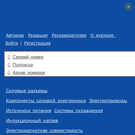
×
×
Авторам
Редакция
Рекламодателям
О журнале
Войти
|
Регистрация
Свежий номер
Подписка
Архив номеров
Skip to content
Силовые разъемы
Компоненты силовой электроники
Электроприводы
Источники питания
Системы охлаждения
Индукционный нагрев
Электромагнитная совместимость