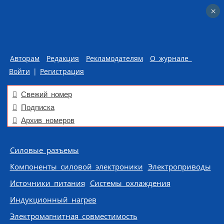
×
×
Авторам
Редакция
Рекламодателям
О журнале
Войти
|
Регистрация
Свежий номер
Подписка
Архив номеров
Skip to content
Силовые разъемы
Компоненты силовой электроники
Электроприводы
Источники питания
Системы охлаждения
Индукционный нагрев
Электромагнитная совместимость