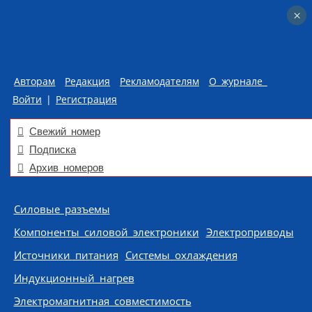
×
×
Авторам
Редакция
Рекламодателям
О журнале
Войти
|
Регистрация
Свежий номер
Подписка
Архив номеров
Skip to content
Силовые разъемы
Компоненты силовой электроники
Электроприводы
Источники питания
Системы охлаждения
Индукционный нагрев
Электромагнитная совместимость