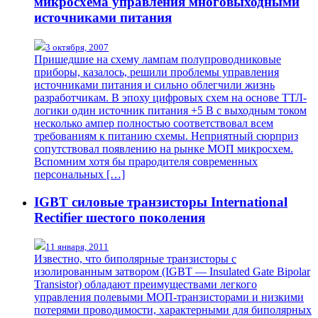
микросхема управления многовыходными
источниками питания
3 октября, 2007
Пришедшие на схему лампам полупроводниковые
приборы, казалось, решили проблемы управления
источниками питания и сильно облегчили жизнь
разработчикам. В эпоху цифровых схем на основе ТТЛ-
логики один источник питания +5 В с выходным током
несколько ампер полностью соответствовал всем
требованиям к питанию схемы. Неприятный сюрприз
сопутствовал появлению на рынке МОП микросхем.
Вспомним хотя бы прародителя современных
персональных […]
IGBT силовые транзисторы International
Rectifier шестого поколения
11 января, 2011
Известно, что биполярные транзисторы с
изолированным затвором (IGBT — Insulated Gate Bipolar
Transistor) обладают преимуществами легкого
управления полевыми МОП-транзисторами и низкими
потерями проводимости, характерными для биполярных