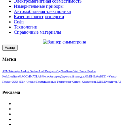
Электромагнитная совместимость
Измерительные приборы
Автомобильная электроника
Качество электроэнергии
Софт
Технологии
Справочные материалы
Метки
AEMT
Amantys
Analog Devices
Asahi
Bergquist
CapXon
Green Watt Power
Haydon
Kerk
Littelfuse
MACOM
MATLAB
Molex
Ангстрем
Дорожный порядок
ММП-Ирбис
НПП «Учтех-
Профи»
ООО НПФ «Новые Промышленные Технологии»
Оптрон-Ставрополь
ЭЛИМ
Электрум АВ
Реклама