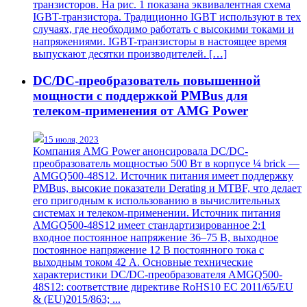
транзисторов. На рис. 1 показана эквивалентная схема
IGBT-транзистора. Традиционно IGBT используют в тех
случаях, где необходимо работать с высокими токами и
напряжениями. IGBT-транзисторы в настоящее время
выпускают десятки производителей. […]
DC/DC-преобразователь повышенной
мощности с поддержкой PMBus для
телеком-применения от AMG Power
15 июля, 2023
Компания AMG Power анонсировала DС/DC-
преобразователь мощностью 500 Вт в корпусе ¼ brick —
AMGQ500-48S12. Источник питания имеет поддержку
PMBus, высокие показатели Derating и MTBF, что делает
его пригодным к использованию в вычислительных
системах и телеком-применении. Источник питания
AMGQ500-48S12 имеет стандартизированное 2:1
входное постоянное напряжение 36–75 В, выходное
постоянное напряжение 12 В постоянного тока с
выходным током 42 А. Основные технические
характеристики DC/DC-преобразователя AMGQ500-
48S12: соответствие директиве RoHS10 ЕС 2011/65/EU
& (EU)2015/863; ...