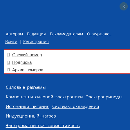
×
×
Авторам
Редакция
Рекламодателям
О журнале
Войти
|
Регистрация
Свежий номер
Подписка
Архив номеров
Skip to content
Силовые разъемы
Компоненты силовой электроники
Электроприводы
Источники питания
Системы охлаждения
Индукционный нагрев
Электромагнитная совместимость