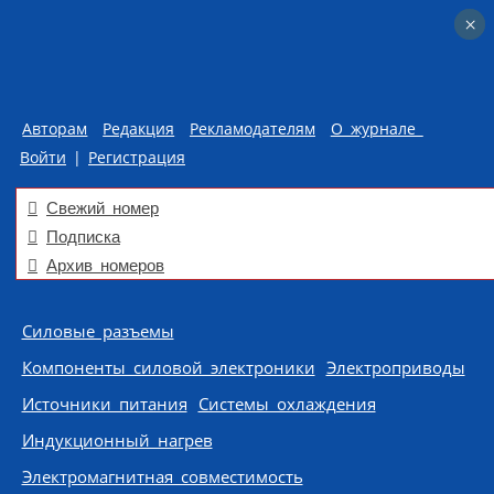
×
×
Авторам
Редакция
Рекламодателям
О журнале
Войти
|
Регистрация
Свежий номер
Подписка
Архив номеров
Skip to content
Силовые разъемы
Компоненты силовой электроники
Электроприводы
Источники питания
Системы охлаждения
Индукционный нагрев
Электромагнитная совместимость