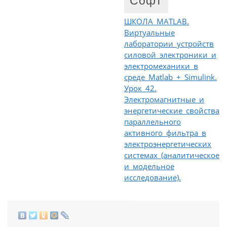
Софт
ШКОЛА MATLAB.
Виртуальные
лаборатории устройств
силовой электроники и
электромеханики в
среде Matlab + Simulink.
Урок 42.
Электромагнитные и
энергетические свойства
параллельного
активного фильтра в
электроэнергетических
системах (аналитическое
и модельное
исследование).