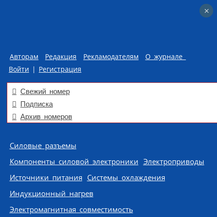
×
×
Авторам
Редакция
Рекламодателям
О журнале
Войти
|
Регистрация
Свежий номер
Подписка
Архив номеров
Skip to content
Силовые разъемы
Компоненты силовой электроники
Электроприводы
Источники питания
Системы охлаждения
Индукционный нагрев
Электромагнитная совместимость